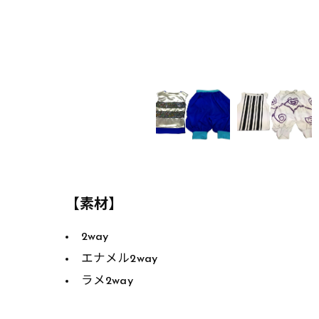
【素材】
2way
エナメル2way
ラメ2way