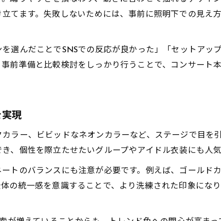
踊りやすい素材のダンス衣装で快適ステージ
き立てます。失敗しないためには、事前に照明下での見え
ダンス衣装で華やかさと動きやすさを両立
セットアップダンス衣装の実用性を徹底分析
を選んだことでSNSでの反応が良かった」「セットアッ
レディース向けダンス衣装の選び方ガイド
。事前準備と比較検討をしっかり行うことで、コンサート
ゴールドダンス衣装が与える印象の違い
写真映えするダンス衣装の選び方ガイド
写真映え抜群のダンス衣装色とシルエット
を実現
ゴールド系ダンス衣装で主役感を演出
クカラー、ビビッドなネオンカラーなど、ステージで目を
楽天で人気のキッズダンス衣装選びの秘訣
でき、個性を際立たせたいグループやアイドル衣装にも人気
セットアップダンス衣装の魅力を徹底解説
ネートのバランスにも注意が必要です。例えば、ゴールド
レディースダンス衣装で写真映えを狙う方法
全体の統一感を意識することで、より洗練された印象にな
キッズも大人も満足の映える衣装術
キッズと大人で選ぶダンス衣装のポイント