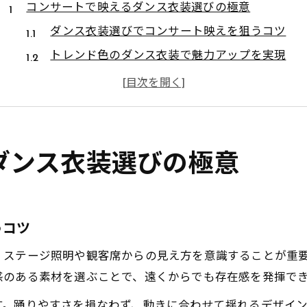
コンサートで映えるダンス衣装選びの極意
ダンス衣装選びでコンサート映えを狙うコツ
トレンド色のダンス衣装で魅力アップを実現
キッズも大人も満足のダンス衣装選び術
ゴールド系ダンス衣装が与える華やかな印象
ダンス衣装のセットアップ活用で統一感を演出
ステージに映す色とシルエットの魅力法則
ダンス衣装選びの極意
照明に映えるダンス衣装の色選びポイント
シルエットが美しいダンス衣装の選択法とは
ゴールドダンス衣装でステージ映えを強調
うコツ
細見え叶うダンス衣装のシルエット活用術
、ステージ照明や観客席からの見え方を意識することが重
社交ダンス衣装の色味と動きやすさの両立
感のある素材を選ぶことで、遠くからでも存在感を発揮で
踊りやすさと華やかさ両立の秘訣を解説
す。踊りやすさを損なわず、動きに合わせて揺れるデザイ