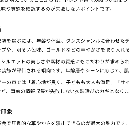
検索が増えていることからも、トレンド色への関心が高ま
ゴールド衣装が子供にも大人にも似合う理由
色味や質感を確認するのが失敗しないポイントです。
楽天のダンス衣装セットアップ活用法
社交ダンス衣装のサイズ選びのコツとは
術
アイドル風ダンス衣装でチームの統一感演出
衣装を選ぶには、年齢や体型、ダンスジャンルに合わせた
安さと品質重視なら押さえたいポイント
ップや、明るい色味、ゴールドなどの華やかさを取り入れ
安くて質の良いダンス衣装を見極めるコツ
、シルエットの美しさや素材の質感にもこだわりが求めら
ダンス衣装の通販サイト比較と選び方の極意
な装飾が評価される傾向です。年齢層やシーンに応じて、
口コミで人気のダンス衣装の特徴を解説
ザーの声では「着心地が良く、子どもも大人も満足」「サ
楽天で賢く選ぶダンス衣装購入ガイド
など、事前の情報収集が失敗しない衣装選びのカギとなりま
セットアップダンス衣装でコスパを追求
な印象
表会で圧倒的な華やかさを演出できるのが最大の魅力です