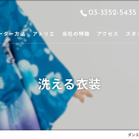
03-3352-5435
ーダー方法
アトリエ
当社の特徴
アクセス
スタ
ご挨拶
ギャラリー
洗える衣装
オーダーサンプル
ダンス